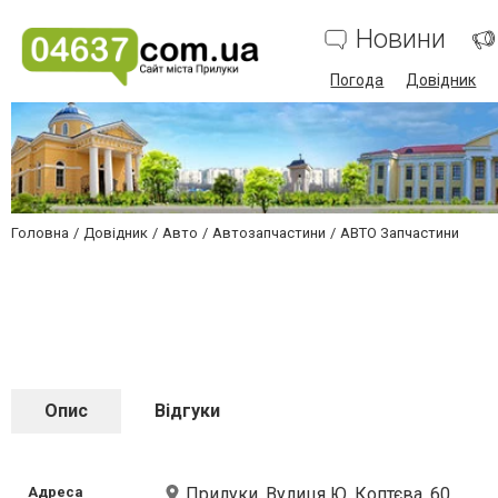
Новини
Погода
Довідник
Головна
Довідник
Авто
Автозапчастини
АВТО Запчастини
Опис
Відгуки
Адреса
Прилуки, Вулиця Ю. Коптєва, 60