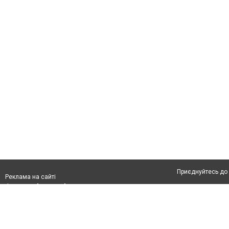
Приєднуйтесь до 
Реклама на сайті
Франшиза "CitySites"
Автори проєкту
З питань реклами:
Допускається цит