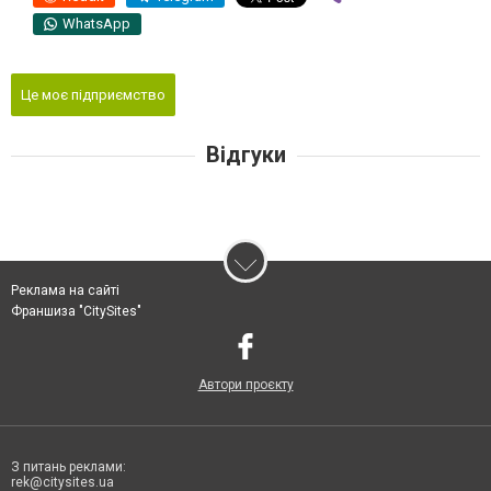
WhatsApp
Це моє підприємство
Відгуки
Реклама на сайті
Франшиза "CitySites"
Автори проєкту
З питань реклами:
rek@citysites.ua