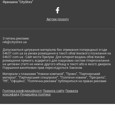
Франшиза "CitySites"
Автори проєкту
З питань реклами:
rek@citysites.ua
Допускається цитування матеріалів без отримання попередньої згоди
04637.com.ua за умови розміщення в тексті обов'язкового посилання на
04637.com.ua - Сайт міста Прилуки. Для інтернет-видань обов'язкове
розміщення прямого, відкритого для пошукових систем гіперпосилання
на цитовані статті не нижче другого абзацу в тексті або в якості джерела.
Порушення виняткових прав переслідується Законом.
Матеріали з плашками "Новини компаній", "Промо", "Партнерський
матеріал", "Партнерський спецпроєкт", "Політичні новини", "Пресреліз",
"PR", "Офіційно", "Політична реклама" публікуються на правах реклами.
Політика конфіденційності
Правила сайту
Правила
класифайд
Редакційна політика