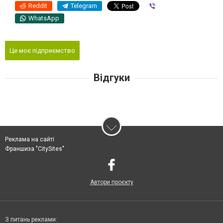
Reddit
Telegram
Viber
WhatsApp
Це моє підприємство
Відгуки
Реклама на сайті
Франшиза "CitySites"
Автори проєкту
З питань реклами: