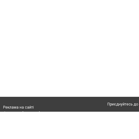
Приєднуйтесь до 
Реклама на сайті
Франшиза "CitySites"
Автори проєкту
З питань реклами:
Допускається цит