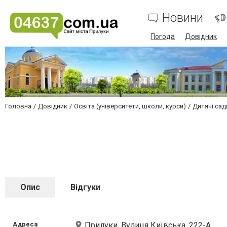
Новини
Погода
Довідник
Головна
Довідник
Освіта (університети, школи, курси)
Дитячі сад
Опис
Відгуки
Адреса
Прилуки, Вулиця Київська, 222-А