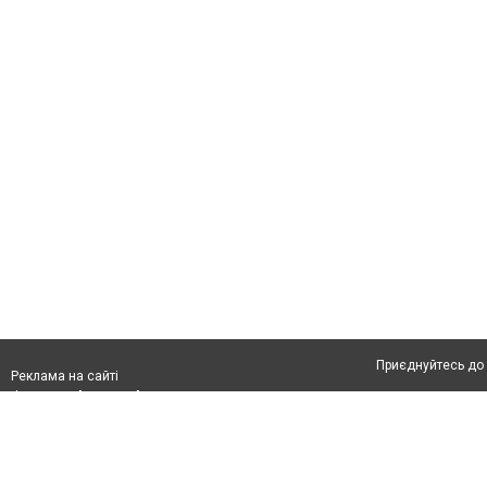
Приєднуйтесь до 
Реклама на сайті
Франшиза "CitySites"
Автори проєкту
З питань реклами:
Допускається цит