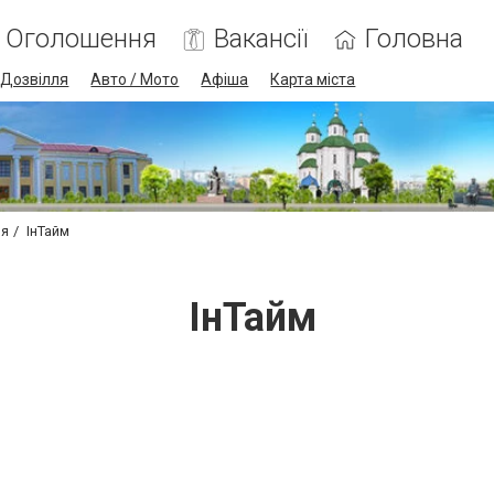
Оголошення
Вакансії
Головна
Дозвілля
Авто / Мото
Афіша
Карта міста
ня
ІнТайм
ІнТайм