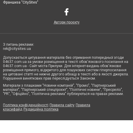
Франшиза "CitySites"
Автори проєкту
З питань реклами:
rek@citysites.ua
Допускається цитування матеріалів без отримання попередньої згоди
04637.com.ua за умови розміщення в тексті обов'язкового посилання на
04637.com.ua - Сайт міста Прилуки. Для інтернет-видань обов'язкове
розміщення прямого, відкритого для пошукових систем гіперпосилання
на цитовані статті не нижче другого абзацу в тексті або в якості джерела.
Порушення виняткових прав переслідується Законом.
Матеріали з плашками "Новини компаній", "Промо", "Партнерський
матеріал", "Партнерський спецпроєкт", "Політичні новини", "Пресреліз",
"PR", "Офіційно", "Політична реклама" публікуються на правах реклами.
Політика конфіденційності
Правила сайту
Правила
класифайд
Редакційна політика