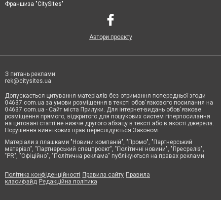
Франшиза "CitySites"
Автори проєкту
З питань реклами:
rek@citysites.ua
Допускається цитування матеріалів без отримання попередньої згоди
04637.com.ua за умови розміщення в тексті обов'язкового посилання на
04637.com.ua - Сайт міста Прилуки. Для інтернет-видань обов'язкове
розміщення прямого, відкритого для пошукових систем гіперпосилання
на цитовані статті не нижче другого абзацу в тексті або в якості джерела.
Порушення виняткових прав переслідується Законом.
Матеріали з плашками "Новини компаній", "Промо", "Партнерський
матеріал", "Партнерський спецпроєкт", "Політичні новини", "Пресреліз",
"PR", "Офіційно", "Політична реклама" публікуються на правах реклами.
Політика конфіденційності
Правила сайту
Правила
класифайд
Редакційна політика