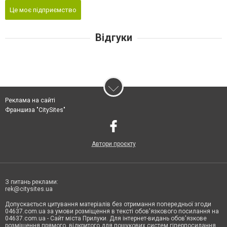
Це моє підприємство
Відгуки
Реклама на сайті
Франшиза "CitySites"
Автори проєкту
З питань реклами:
rek@citysites.ua
Допускається цитування матеріалів без отримання попередньої згоди
04637.com.ua за умови розміщення в тексті обов'язкового посилання на
04637.com.ua - Сайт міста Прилуки. Для інтернет-видань обов'язкове
розміщення прямого, відкритого для пошукових систем гіперпосилання