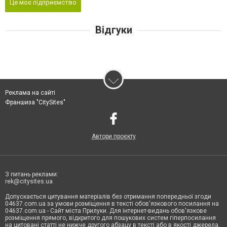
Це моє підприємство
Відгуки
Реклама на сайті
Франшиза "CitySites"
Автори проєкту
З питань реклами:
rek@citysites.ua
Допускається цитування матеріалів без отримання попередньої згоди
04637.com.ua за умови розміщення в тексті обов'язкового посилання на
04637.com.ua - Сайт міста Прилуки. Для інтернет-видань обов'язкове
розміщення прямого, відкритого для пошукових систем гіперпосилання
на цитовані статті не нижче другого абзацу в тексті або в якості джерела.