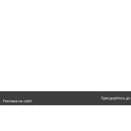
Приєднуйтесь до 
Реклама на сайті
Франшиза "CitySites"
Автори проєкту
З питань реклами:
Допускається цит