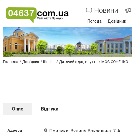
Новини
Погода
Довідник
Головна
Довідник
Шопінг
Дитячий одяг, взуття
МОЄ СОНЕЧКО
Опис
Відгуки
Адреса
Прилуки, Вулиця Вокзальна, 7-А