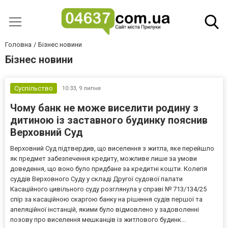
Головна
Бізнес новини
Бізнес новини
Суспільство
10:33,
9 липня
Чому банк не може виселити родину з
дитиною із заставного будинку пояснив
Верховний Суд
Верховний Суд підтвердив, що виселення з житла, яке перейшло
як предмет забезпечення кредиту, можливе лише за умови
доведення, що воно було придбане за кредитні кошти. Колегія
суддів Верховного Суду у складі Другої судової палати
Касаційного цивільного суду розглянула у справі № 713/134/25
спір за касаційною скаргою банку на рішення судів першої та
апеляційної інстанцій, якими було відмовлено у задоволенні
позову про виселення мешканців із житлового будинк...