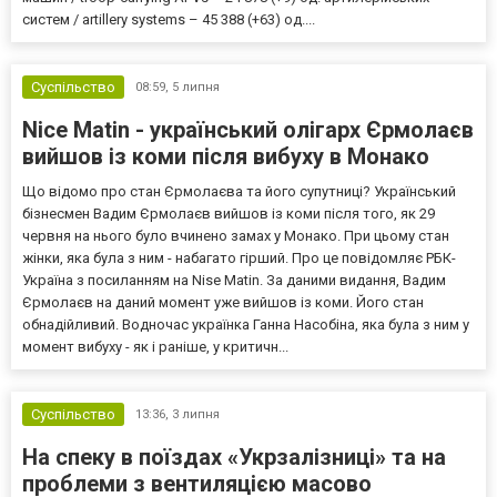
систем / artillery systems – 45 388 (+63) од....
Суспільство
08:59,
5 липня
Nice Matin - український олігарх Єрмолаєв
вийшов із коми після вибуху в Монако
Що відомо про стан Єрмолаєва та його супутниці? Український
бізнесмен Вадим Єрмолаєв вийшов із коми після того, як 29
червня на нього було вчинено замах у Монако. При цьому стан
жінки, яка була з ним - набагато гірший. Про це повідомляє РБК-
Україна з посиланням на Nise Matin. За даними видання, Вадим
Єрмолаєв на даний момент уже вийшов із коми. Його стан
обнадійливий. Водночас українка Ганна Насобіна, яка була з ним у
момент вибуху - як і раніше, у критичн...
Суспільство
13:36,
3 липня
На спеку в поїздах «Укрзалізниці» та на
проблеми з вентиляцією масово