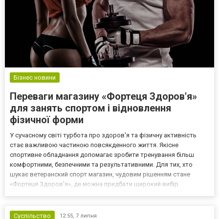
Бізнес новини
Переваги магазину «Фортеця Здоров'я»
для занять спортом і відновлення
фізичної форми
У сучасному світі турбота про здоров'я та фізичну активність
стає важливою частиною повсякденного життя. Якісне
спортивне обладнання допомагає зробити тренування більш
комфортними, безпечними та результативними. Для тих, хто
шукає ветеранский спорт магазин, чудовим рішенням стане
«Фортеця Здоров'я», де можна придбати широкий вибір
інвентарю для спорту, фітнесу, реабілітації та підтримання гарної
фізичної форми. Професійний підхід до вибору спортивного
обла...
Суспільство
12:55,
7 липня