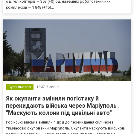
од. гелікоптерів — 353 (+0) од. наземних робототехнічних
комплексів — 1 848 (+15)...
Суспільство
12:37,
5 липня
Як окупанти змінили логістику й
перекидають війська через Маріуполь .
"Маскують колони під цивільні авто"
Російські війська змінили підхід до перекидання сил через
тимчасово окупований Маріуполь. Окупанти маскують військові