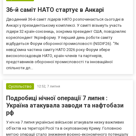
36-й саміт НАТО стартує в Анкарі
Дводенний 36-й саміт лідерів НАТО розпочинається сьогодні в
Анкарі у президентському комплексі. У саміті візьмуть участь
лідери 32 країн-союзниць, зокрема президент США, повідомляє
кореспондент Укрінформу. У перший день роботи саміту
відбудеться Форум оборонної промисловості (NSDIF26). “Як
невід'ємна частина саміту НАТО 2026 року Форум збере
високопосадовців НАТО, країн-членів та партнерів,
представників оборонної промисловості та інноваційної
спільноти дл...
Суспільство
12:52,
7 липня
Подробиці нічної операції 7 липня :
Україна атакувала заводи та нафтобази
рф
У ніч на 7 липня українські військові атакували низку важливих
об'єктів на території Росії та в окупованому Криму. Головною
метою операції стало зниження воєнно-економічного потенціалу