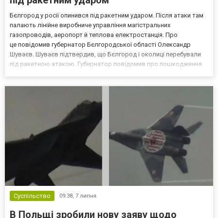
Бєлгород у росії опинився під ракетним ударом. Після атаки там
палають лінійне виробниче управління магістральних
газопроводів, аеропорт й теплова електростанція. Про
це повідомив губернатор Бєлгородської області Олександр
Шуваєв. Шуваєв підтвердив, що Бєлгород і околиці перебували
під ракетною атакою. Губернатор повідомив про пошкодження
енергетичної інфраструктури. Як зазначається, під атакою в
Бєлгороді, ймовірно, було лінійне виробниче управління магіс...
Суспільство
09:38,
7 липня
В Польщі зробили нову заяву щодо