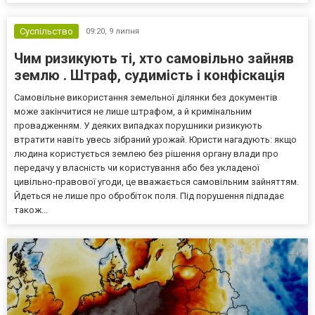
Суспільство
09:20,
9 липня
Чим ризикують ті, хто самовільно зайняв
землю . Штраф, судимість і конфіскація
Самовільне використання земельної ділянки без документів
може закінчитися не лише штрафом, а й кримінальним
провадженням. У деяких випадках порушники ризикують
втратити навіть увесь зібраний урожай. Юристи нагадують: якщо
людина користується землею без рішення органу влади про
передачу у власність чи користування або без укладеної
цивільно-правової угоди, це вважається самовільним зайняттям.
Йдеться не лише про обробіток поля. Під порушення підпадає
також...