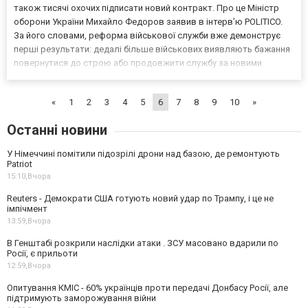
також тисячі охочих підписати новий контракт. Про це Міністр
оборони України Михайло Федоров заявив в інтерв’ю POLITICO.
За його словами, реформа військової служби вже демонструє
перші результати: дедалі більше військових виявляють бажання
повернутися до строю або продовжити службу за новими
контрактами. «Уже є тисячі заявок на повернення із СЗЧ.
Ми бачимо, що тисячі людей хочуть підписати ко...
«
1
2
3
4
5
6
7
8
9
10
»
Останні новини
У Німеччині помітили підозрілі дрони над базою, де ремонтують
Patriot
15:10,
Вчора
Reuters - Демократи США готують новий удар по Трампу, і це не
імпічмент
13:59,
Вчора
В Генштабі розкрили наслідки атаки . ЗСУ масовано вдарили по
Росії, є прильоти
12:59,
Вчора
Опитування КМІС - 60% українців проти передачі Донбасу Росії, але
підтримують заморожування війни