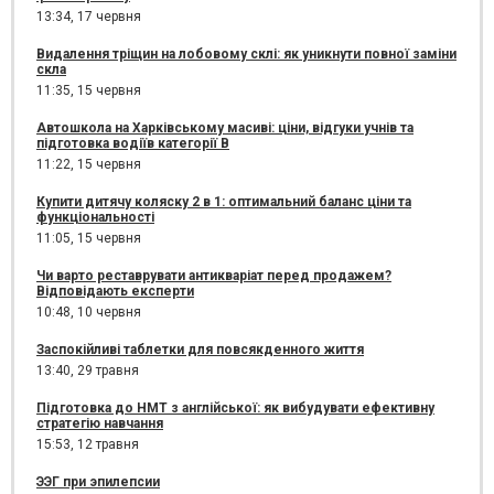
13:34,
17 червня
Видалення тріщин на лобовому склі: як уникнути повної заміни
скла
11:35,
15 червня
Автошкола на Харківському масиві: ціни, відгуки учнів та
підготовка водіїв категорії B
11:22,
15 червня
Купити дитячу коляску 2 в 1: оптимальний баланс ціни та
функціональності
11:05,
15 червня
Чи варто реставрувати антикваріат перед продажем?
Відповідають експерти
10:48,
10 червня
Заспокійливі таблетки для повсякденного життя
13:40,
29 травня
Підготовка до НМТ з англійської: як вибудувати ефективну
стратегію навчання
15:53,
12 травня
ЭЭГ при эпилепсии