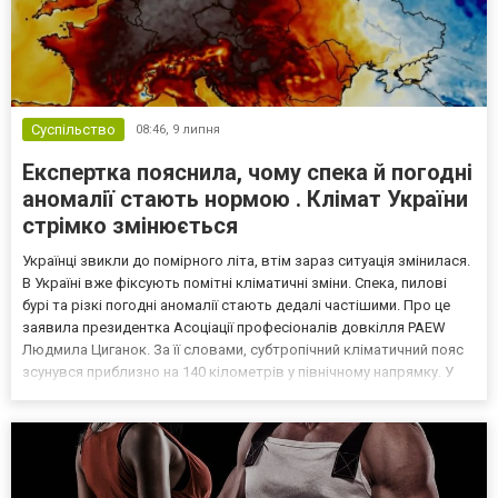
Суспільство
08:46,
9 липня
Експертка пояснила, чому спека й погодні
аномалії стають нормою . Клімат України
стрімко змінюється
Українці звикли до помірного літа, втім зараз ситуація змінилася.
В Україні вже фіксують помітні кліматичні зміни. Спека, пилові
бурі та різкі погодні аномалії стають дедалі частішими. Про це
заявила президентка Асоціації професіоналів довкілля PAEW
Людмила Циганок. За її словами, субтропічний кліматичний пояс
зсунувся приблизно на 140 кілометрів у північному напрямку. У
результаті регіони, які традиційно мали помірний клімат, все
частіше стикаються з екст...