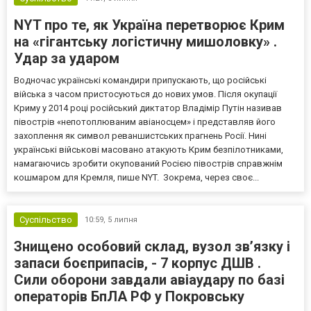
NYT про те, як Україна перетворює Крим
на «гігантську логістичну мишоловку» .
Удар за ударом
Водночас українські командири припускають, що російські
війська з часом пристосуються до нових умов. Після окупації
Криму у 2014 році російський диктатор Владімір Путін називав
півострів «непотоплюваним авіаносцем» і представляв його
захоплення як символ реваншистських прагнень Росії. Нині
українські військові масовано атакують Крим безпілотниками,
намагаючись зробити окупований Росією півострів справжнім
кошмаром для Кремля, пише NYT. Зокрема, через своє...
Суспільство
10:59,
5 липня
Знищено особовий склад, вузол зв’язку і
запаси боєприпасів, - 7 корпус ДШВ .
Сили оборони завдали авіаудару по базі
операторів БпЛА РФ у Покровську