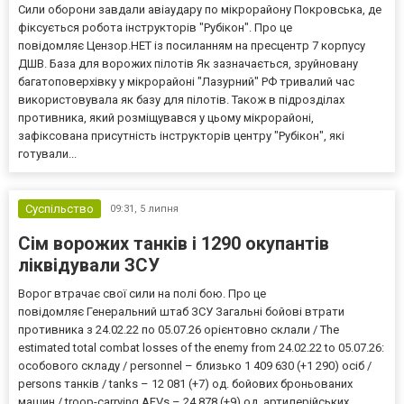
Сили оборони завдали авіаудару по мікрорайону Покровська, де
фіксується робота інструкторів "Рубікон". Про це
повідомляє Цензор.НЕТ із посиланням на пресцентр 7 корпусу
ДШВ. База для ворожих пілотів Як зазначається, зруйновану
багатоповерхівку у мікрорайоні "Лазурний" РФ тривалий час
використовувала як базу для пілотів. Також в підрозділах
противника, який розміщувався у цьому мікрорайоні,
зафіксована присутність інструкторів центру "Рубікон", які
готували...
Суспільство
09:31,
5 липня
Сім ворожих танків і 1290 окупантів
ліквідували ЗСУ
Ворог втрачає свої сили на полі бою. Про це
повідомляє Генеральний штаб ЗСУ Загальні бойові втрати
противника з 24.02.22 по 05.07.26 орієнтовно склали / The
estimated total combat losses of the enemy from 24.02.22 to 05.07.26:
особового складу / personnel – близько 1 409 630 (+1 290) осіб /
persons танків / tanks – 12 081 (+7) од. бойових броньованих
машин / troop-carrying AFVs – 24 878 (+9) од. артилерійських