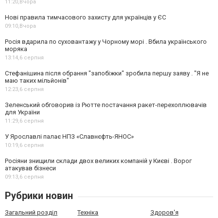
11:20,
Вчора
Нові правила тимчасового захисту для українців у ЄС
09:10,
Вчора
Росія вдарила по суховантажу у Чорному морі . Вбила українського
моряка
13:14,
6 серпня
Стефанішина після обрання "запобіжки" зробила першу заяву . "Я не
маю таких мільйонів"
12:23,
6 серпня
Зеленський обговорив із Рютте постачання ракет-перехоплювачів
для України
11:29,
6 серпня
У Ярославлі палає НПЗ «Славнєфть-ЯНОС»
10:19,
6 серпня
Росіяни знищили склади двох великих компаній у Києві . Ворог
атакував бізнеси
09:13,
6 серпня
Рубрики новин
Загальний розділ
Техніка
Здоров'я