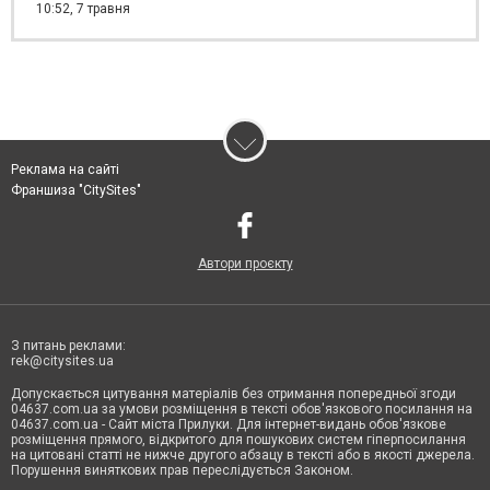
10:52,
7 травня
Реклама на сайті
Франшиза "CitySites"
Автори проєкту
З питань реклами:
rek@citysites.ua
Допускається цитування матеріалів без отримання попередньої згоди
04637.com.ua за умови розміщення в тексті обов'язкового посилання на
04637.com.ua - Сайт міста Прилуки. Для інтернет-видань обов'язкове
розміщення прямого, відкритого для пошукових систем гіперпосилання
на цитовані статті не нижче другого абзацу в тексті або в якості джерела.
Порушення виняткових прав переслідується Законом.