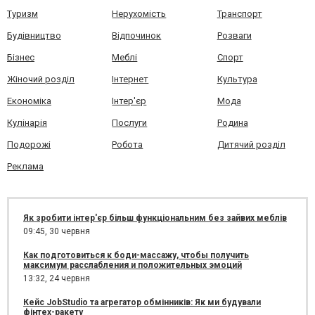
Туризм
Нерухомість
Транспорт
Будівництво
Відпочинок
Розваги
Бізнес
Меблі
Спорт
Жіночий розділ
Інтернет
Культура
Економіка
Інтер'єр
Мода
Кулінарія
Послуги
Родина
Подорожі
Робота
Дитячий розділ
Реклама
Як зробити інтер'єр більш функціональним без зайвих меблів
09:45,
30 червня
Как подготовиться к боди-массажу, чтобы получить
максимум расслабления и положительных эмоций
13:32,
24 червня
Кейс JobStudio та агрегатор обмінників: Як ми будували
фінтех-ракету