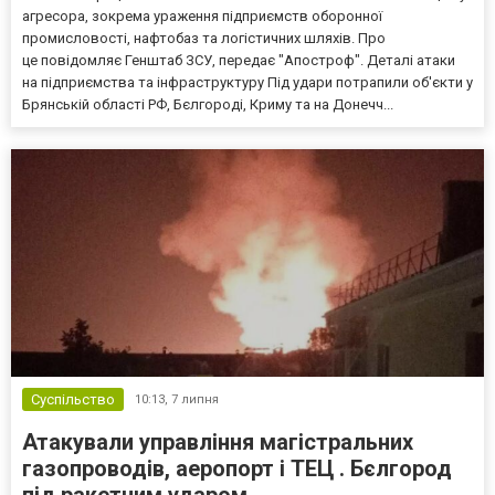
агресора, зокрема ураження підприємств оборонної
промисловості, нафтобаз та логістичних шляхів. Про
це повідомляє Генштаб ЗСУ, передає "Апостроф". Деталі атаки
на підприємства та інфраструктуру Під удари потрапили об'єкти у
Брянській області РФ, Бєлгороді, Криму та на Донечч...
Суспільство
10:13,
7 липня
Атакували управління магістральних
газопроводів, аеропорт і ТЕЦ . Бєлгород
під ракетним ударом