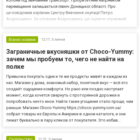
колони під звичайний транспорт. Пріоритетним напрямком
переміщення залишається північ Донецької області. Про
це повідомив керівник Центру Вивчення окупації Петро
Андрющенко. За словами Андрющенка, що оцінити справжній
характер таких колон можливо лише безпосередньо "з землі".
Попри те, що зовні колона може виглядати як потік цивільного
тран...
Бізнес новини
12:17,
5 липня
Заграничные вкусняшки от Choco-Yummy:
зачем мы пробуем то, чего не найти на
полке
Привычка покупать одни и те же продукты живёт в каждом из
нас. Магазин у дома, знакомый набор, понятный вкус — всё это
создаёт ощущение комфорта. Но рано или поздно наступает
момент, когда хочется свернуть с проторённой дорожки и
попробовать нечто иное. Найти такие угощения стало проще, чем
раньше. Магазин Choco-Yummy https://choco-yummy.com.ua/
собрал товары из Европы и Америки в одном каталоге, и они
лежат буквально в пару кликов от покупателя. Это избав...
Суспільство
11:21,
5 липня