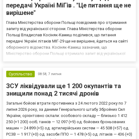
передачі Україні МіГів . "Це питання ще не
вирішене"
Глава Міністерства оборони Польщі повідомив про отримання
запиту від української сторони. Глава Міністерства оборони
Польщі Владислав Косіняк-Камиш поділився, що питання
передачі Україні літаків МІГ-29 ще не вирішене, йдеться на сайті
оборонного відомства. Косіняк-Камиш зазначив, що
Міністерство оборони Польщі отримало запит від української
сторони. "Це питання ще не вирішене. Ми отримали запит від
української сторони про те, що вони й надалі зацікавлені",...
Суспільство
08:58,
7 липня
ЗСУ ліквідували ще 1 200 окупантів та
знищили понад 2 тисячі дронів
Загальні бойові втрати противника з 24 лютого 2022 року по 7
липня 2026 року, за даними Генерального штабу Збройних Сил
України, орієнтовно склали: особового складу — близько 1 412
250 (+1 200) осіб; танків — 12 097 (+9) од. бойових броньованих
машин — 24 899 (+5) од. артилерійських систем — 45 508 (+57) од.
РСЗВ — 1 917 (+0) од. засоби ППО — 1 478 (+5) од. літаків — 436 (+0)