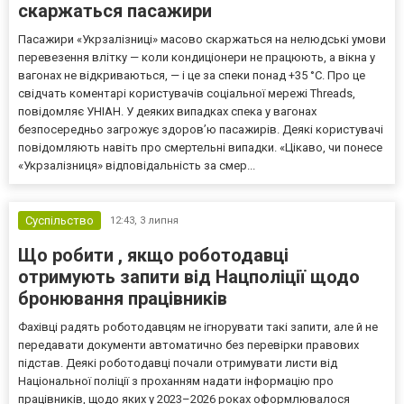
скаржаться пасажири
Пасажири «Укрзалізниці» масово скаржаться на нелюдські умови
перевезення влітку — коли кондиціонери не працюють, а вікна у
вагонах не відкриваються, — і це за спеки понад +35 °C. Про це
свідчать коментарі користувачів соціальної мережі Threads,
повідомляє УНІАН. У деяких випадках спека у вагонах
безпосередньо загрожує здоров’ю пасажирів. Деякі користувачі
повідомляють навіть про смертельні випадки. «Цікаво, чи понесе
«Укрзалізниця» відповідальність за смер...
Суспільство
12:43,
3 липня
Що робити , якщо роботодавці
отримують запити від Нацполіції щодо
бронювання працівників
Фахівці радять роботодавцям не ігнорувати такі запити, але й не
передавати документи автоматично без перевірки правових
підстав. Деякі роботодавці почали отримувати листи від
Національної поліції з проханням надати інформацію про
працівників, щодо яких у 2023–2026 роках оформлювалося